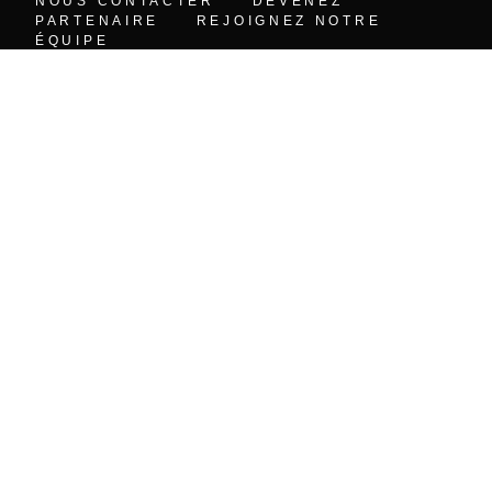
NOUS CONTACTER
DEVENEZ
PARTENAIRE
REJOIGNEZ NOTRE
ÉQUIPE
info@grips-energy.com
GRIPS
GRIPS Energy Côte d’ Ivoire